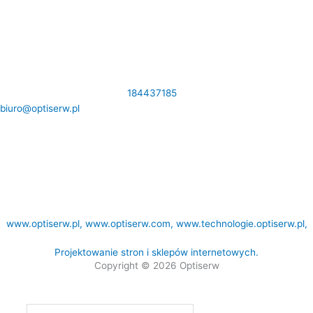
DANE KONTAKTOWE:
Królowej Jadwigi 31 33-300 Nowy Sącz NIP:
7341189166 Tel.
184437185
,
biuro@optiserw.pl
Godziny otwarcia: pon-pt: 8:00-17:00
NASZE STRONY:
www.optiserw.pl,
www.optiserw.com
,
www.technologie.optiserw.pl,
Projektowanie stron i sklepów internetowych.
Copyright © 2026 Optiserw