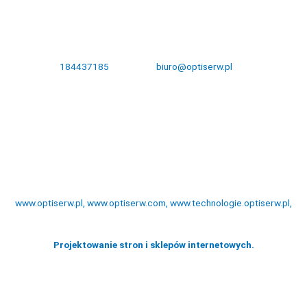
DANE KONTAKTOWE:
Królowej Jadwigi 31 33-300 Nowy Sącz NIP: 7341189166
Tel.
184437185
,
biuro@optiserw.pl
Godziny otwarcia: pon-pt: 8:00-17:00
NASZE STRONY:
www.optiserw.pl,
www.optiserw.com
,
www.technologie.optiserw.pl,
Projektowanie stron i sklepów internetowych.
Copyright © 2026 Optiserw