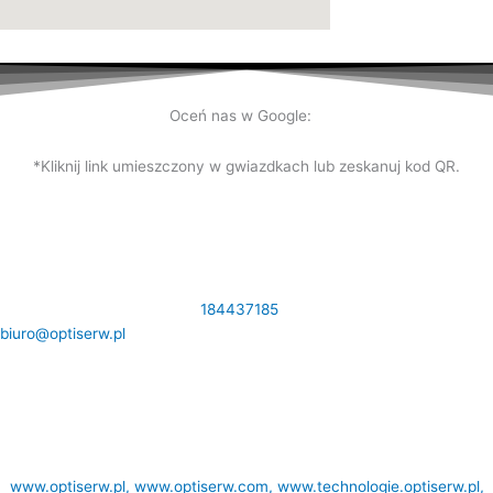
Oceń nas w Google:
*Kliknij link umieszczony w gwiazdkach lub zeskanuj kod QR.
DANE KONTAKTOWE:
Królowej Jadwigi 31 33-300 Nowy Sącz NIP:
7341189166 Tel.
184437185
,
biuro@optiserw.pl
Godziny otwarcia: pon-pt: 8:00-17:00
NASZE STRONY:
www.optiserw.pl,
www.optiserw.com
,
www.technologie.optiserw.pl,