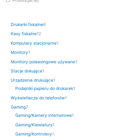
Promocja
(16)
Drukarki fiskalne
6
Kasy fiskalne
12
Komputery stacjonarne
1
Monitory
1
Monitory poleasingowe używane
1
Stacje dokujące
1
Urządzenia drukujące
1
Podajniki papieru do drukarek
1
Wyświetlacze do telefonów
1
Gaming
7
Gaming/Kamery internetowe
1
Gaming/Klawiatury
1
Gaming/Kontrolery
1