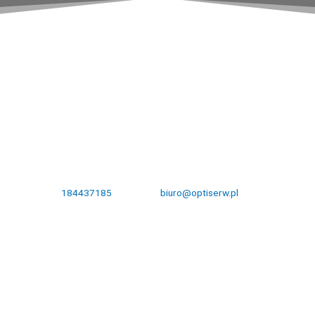
Oceń nas w Google:
*Kliknij link umieszczony w gwiazdkach lub zeskanuj kod QR.
DANE KONTAKTOWE:
Królowej Jadwigi 31 33-300 Nowy Sącz NIP: 7341189166
Tel.
184437185
,
biuro@optiserw.pl
Godziny otwarcia: pon-pt: 8:00-17:00
NASZE STRONY: