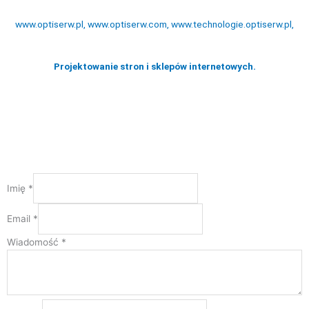
www.optiserw.pl,
www.optiserw.com
,
www.technologie.optiserw.pl,
Projektowanie stron i sklepów internetowych.
Copyright © 2026 Optiserw
Imię
*
Email
*
Wiadomość
*