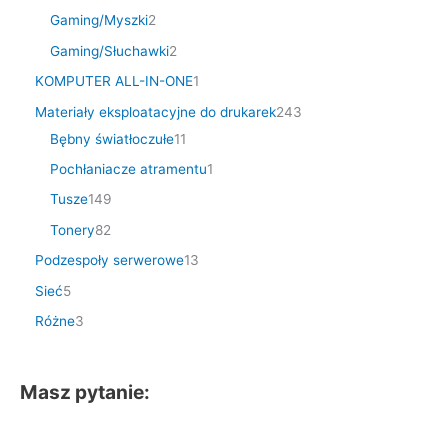
Gaming/Myszki
2
Gaming/Słuchawki
2
KOMPUTER ALL-IN-ONE
1
Materiały eksploatacyjne do drukarek
243
Bębny światłoczułe
11
Pochłaniacze atramentu
1
Tusze
149
Tonery
82
Podzespoły serwerowe
13
Sieć
5
Różne
3
Masz pytanie: