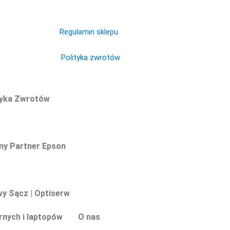
Regulamin sklepu
Polityka zwrotów
tyka Zwrotów
y Partner Epson
y Sącz | Optiserw
nych i laptopów
O nas