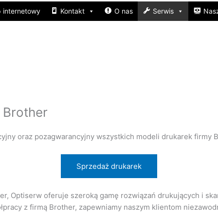
p internetowy
Kontakt
O nas
Serwis
Nasz
 Brother
yjny oraz pozagwarancyjny wszystkich modeli drukarek firmy B
Sprzedaż drukarek
er, Optiserw oferuje szeroką gamę rozwiązań drukujących i skan
ółpracy z firmą Brother, zapewniamy naszym klientom niezawod