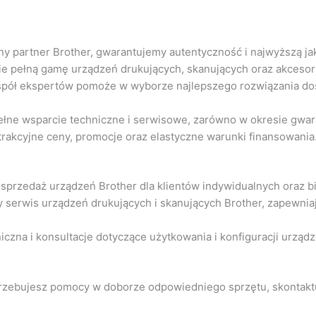
alny partner Brother, gwarantujemy autentyczność i najwyższą 
ie pełną gamę urządzeń drukujących, skanujących oraz akcesor
espół ekspertów pomoże w wyborze najlepszego rozwiązania d
ełne wsparcie techniczne i serwisowe, zarówno w okresie gwara
trakcyjne ceny, promocje oraz elastyczne warunki finansowania
 sprzedaż urządzeń Brother dla klientów indywidualnych oraz 
ny serwis urządzeń drukujących i skanujących Brother, zapewnia
iczna i konsultacje dotyczące użytkowania i konfiguracji urządz
otrzebujesz pomocy w doborze odpowiedniego sprzętu, skontaktuj