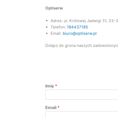
Optiserw
Adres: ul. Królowej Jadwigi 31, 33
Telefon:
184437185
Email:
biuro@optiserw.pl
Dołącz do grona naszych zadowolonych 
Imię
*
Email
*