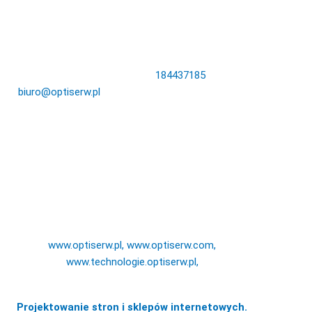
DANE KONTAKTOWE:
Królowej Jadwigi 31 33-300 Nowy Sącz
NIP: 7341189166 Tel.
184437185
,
biuro@optiserw.pl
Godziny otwarcia: pon-pt: 8:00-17:00
NASZE STRONY:
www.optiserw.pl,
www.optiserw.com
,
www.technologie.optiserw.pl,
Projektowanie stron i sklepów internetowych.