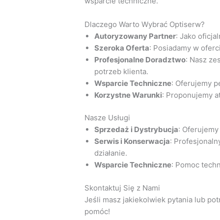
wsparcie techniczne.
Dlaczego Warto Wybrać Optiserw?
Autoryzowany Partner
: Jako oficj
Szeroka Oferta
: Posiadamy w oferc
Profesjonalne Doradztwo
: Nasz z
potrzeb klienta.
Wsparcie Techniczne
: Oferujemy p
Korzystne Warunki
: Proponujemy a
Nasze Usługi
Sprzedaż i Dystrybucja
: Oferujemy
Serwis i Konserwacja
: Profesjonal
działanie.
Wsparcie Techniczne
: Pomoc techn
Skontaktuj Się z Nami
Jeśli masz jakiekolwiek pytania lub p
pomóc!