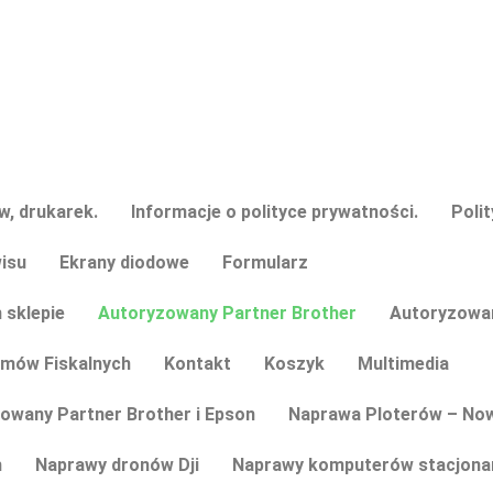
, drukarek.
Informacje o polityce prywatności.
Poli
isu
Ekrany diodowe
Formularz
 sklepie
Autoryzowany Partner Brother
Autoryzowan
emów Fiskalnych
Kontakt
Koszyk
Multimedia
owany Partner Brother i Epson
Naprawa Ploterów – Now
h
Naprawy dronów Dji
Naprawy komputerów stacjonar