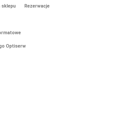
 sklepu
Rezerwacje
formatowe
go Optiserw