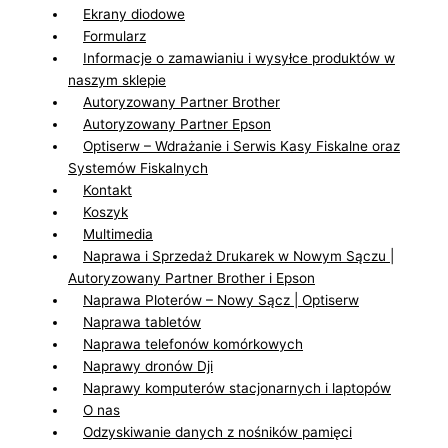
Ekrany diodowe
Formularz
Informacje o zamawianiu i wysyłce produktów w
naszym sklepie
Autoryzowany Partner Brother
Autoryzowany Partner Epson
Optiserw – Wdrażanie i Serwis Kasy Fiskalne oraz
Systemów Fiskalnych
Kontakt
Koszyk
Multimedia
Naprawa i Sprzedaż Drukarek w Nowym Sączu |
Autoryzowany Partner Brother i Epson
Naprawa Ploterów – Nowy Sącz | Optiserw
Naprawa tabletów
Naprawa telefonów komórkowych
Naprawy dronów Dji
Naprawy komputerów stacjonarnych i laptopów
O nas
Odzyskiwanie danych z nośników pamięci