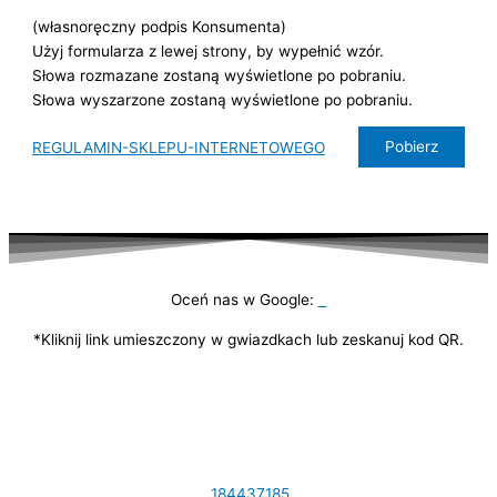
(własnoręczny podpis Konsumenta)
Użyj formularza z lewej strony, by wypełnić wzór.
Słowa rozmazane zostaną wyświetlone po pobraniu.
Słowa wyszarzone zostaną wyświetlone po pobraniu.
Pobierz
REGULAMIN-SKLEPU-INTERNETOWEGO
Oceń nas w Google:
*Kliknij link umieszczony w gwiazdkach lub zeskanuj kod QR.
DANE KONTAKTOWE:
Królowej Jadwigi 31 33-300 Nowy Sącz NIP:
7341189166 Tel.
184437185
,