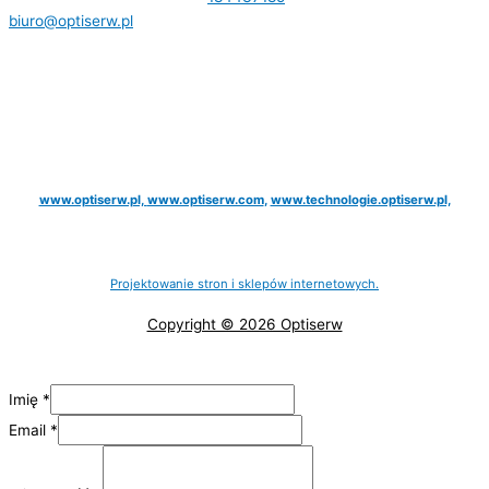
biuro@optiserw.pl
Godziny otwarcia: pon-pt: 8:00-17:00
NASZE STRONY:
www.optiserw.pl,
www.optiserw.com
,
www.technologie.optiserw.pl,
Projektowanie stron i sklepów internetowych.
Copyright © 2026 Optiserw
Imię
*
Email
*