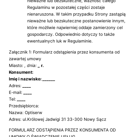
nieważne lub bezskuteczne, ważność całego
Regulaminu w pozostałej części zostaje
nienaruszona. W takim przypadku Strony zastąpią
nieważne lub bezskuteczne postanowienie innym,
które możliwie najwierniej oddaje zamierzony cel
gospodarczy. Odpowiednio dotyczy to także
ewentualnych luk w Regulaminie.
Załącznik 1: Formularz odstąpienia przez konsumenta od
zawartej umowy
Miasto:
, dnia:
_
r.
Konsument:
Imię i nazwisko:
______
Adres:
____
E-mail:
____
Tel:
____
Przedsiębiorca:
Nazwa: Optiserw
Adres: ul.Królowej Jadwigi 31 33-300 Nowy Sącz
FORMULARZ ODSTĄPIENIA PRZEZ KONSUMENTA OD
UMOWY O ŚWIADCZENIE USŁUG