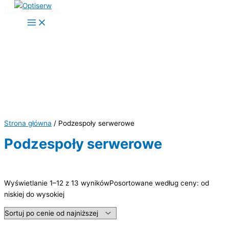
Przejdź do treści
Strona główna
/ Podzespoły serwerowe
Podzespoły serwerowe
Wyszukiwanie tekstowe
Wyświetlanie 1–12 z 13 wyników
Posortowane według ceny: od
Price filter
niskiej do wysokiej
Promocja
(16)