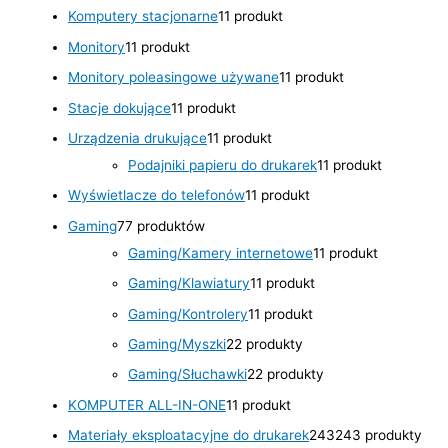
Komputery stacjonarne
1
1 produkt
Monitory
1
1 produkt
Monitory poleasingowe używane
1
1 produkt
Stacje dokujące
1
1 produkt
Urządzenia drukujące
1
1 produkt
Podajniki papieru do drukarek
1
1 produkt
Wyświetlacze do telefonów
1
1 produkt
Gaming
7
7 produktów
Gaming/Kamery internetowe
1
1 produkt
Gaming/Klawiatury
1
1 produkt
Gaming/Kontrolery
1
1 produkt
Gaming/Myszki
2
2 produkty
Gaming/Słuchawki
2
2 produkty
KOMPUTER ALL-IN-ONE
1
1 produkt
Materiały eksploatacyjne do drukarek
243
243 produkty