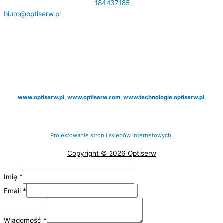
7341189166 Tel.
184437185
,
biuro@optiserw.pl
Godziny otwarcia: pon-pt: 8:00-17:00
NASZE STRONY:
www.optiserw.pl,
www.optiserw.com
,
www.technologie.optiserw.pl,
Projektowanie stron i sklepów internetowych.
Copyright © 2026 Optiserw
Imię
*
Email
*
Wiadomość
*