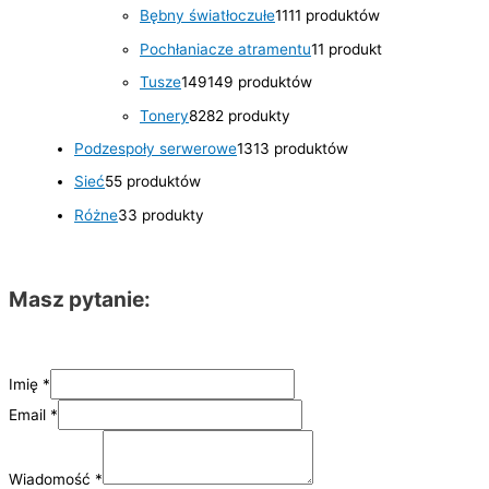
Bębny światłoczułe
11
11 produktów
Pochłaniacze atramentu
1
1 produkt
Tusze
149
149 produktów
Tonery
82
82 produkty
Podzespoły serwerowe
13
13 produktów
Sieć
5
5 produktów
Różne
3
3 produkty
Masz pytanie:
Imię
*
Email
*
Wiadomość
*