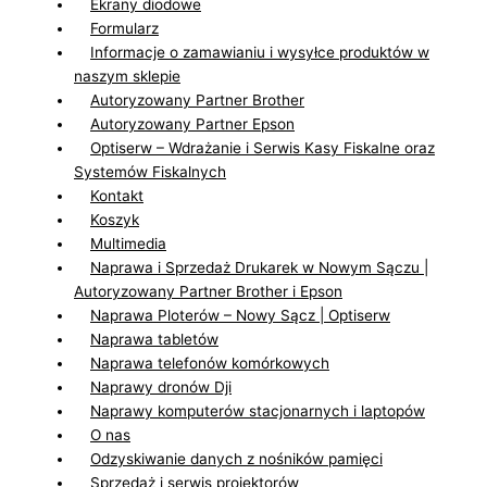
Ekrany diodowe
Formularz
Informacje o zamawianiu i wysyłce produktów w
naszym sklepie
Autoryzowany Partner Brother
Autoryzowany Partner Epson
Optiserw – Wdrażanie i Serwis Kasy Fiskalne oraz
Systemów Fiskalnych
Kontakt
Koszyk
Multimedia
Naprawa i Sprzedaż Drukarek w Nowym Sączu |
Autoryzowany Partner Brother i Epson
Naprawa Ploterów – Nowy Sącz | Optiserw
Naprawa tabletów
Naprawa telefonów komórkowych
Naprawy dronów Dji
Naprawy komputerów stacjonarnych i laptopów
O nas
Odzyskiwanie danych z nośników pamięci
Sprzedaż i serwis projektorów