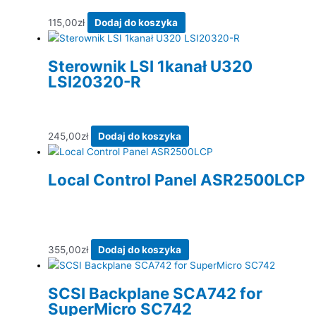
115,00
zł
Dodaj do koszyka
Sterownik LSI 1kanał U320
LSI20320-R
245,00
zł
Dodaj do koszyka
Local Control Panel ASR2500LCP
355,00
zł
Dodaj do koszyka
SCSI Backplane SCA742 for
SuperMicro SC742