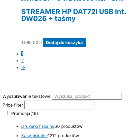
STREAMER HP DAT72i USB int.
DW026 + taśmy
1.585,00
zł
Dodaj do koszyka
1
2
→
Wyszukiwanie tekstowe
Price filter
Promocja
(16)
Drukarki fiskalne
6
6 produktów
Kasy fiskalne
12
12 produktów