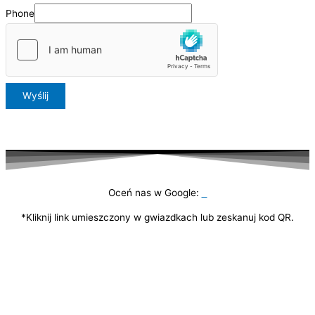
Phone
Wyślij
Oceń nas w Google:
*Kliknij link umieszczony w gwiazdkach lub zeskanuj kod QR.
DANE KONTAKTOWE:
Królowej Jadwigi 31 33-300 Nowy Sącz NIP: