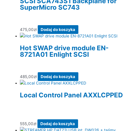
SCSI SCA743S1 Backplane for
SuperMicro SC743
475,00
zł
Dodaj do koszyka
Hot SWAP drive module EN-
8721A01 Enlight SCSI
485,00
zł
Dodaj do koszyka
Local Control Panel AXXLCPPED
555,00
zł
Dodaj do koszyka