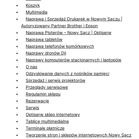
Koszyk
Multimedia
Naprawa i Sprzedaż Drukarek w Nowym Sączu |
Autoryzowany Partner Brother i Epson
Naprawa Ploterów – Nowy Sącz | Optiserw
Naprawa tabletów
Naprawa telefonów komórkowych
Naprawy dronów Dji
Naprawy komputerów stacjonarnych i laptopów
O nas
Odzyskiwanie danych z nośników pamięci
Sprzedaż i serwis projektorów
Przeglądy serwisowe
Regulamin sklepu
Rezerwacje
Serwis
Optiserw sklep internetowy
Tablice multimedialne
Terminale płatnicze
Tworzenie stron i sklepów internetowych Nowy Sącz