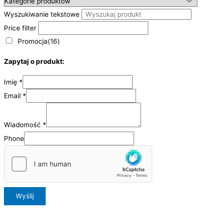
Wyszukiwanie tekstowe
Price filter
Promocja
(16)
Zapytaj o produkt:
Imię
*
Email
*
Wiadomość
*
Phone
Wyślij