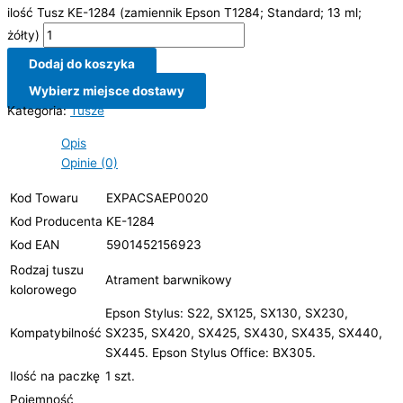
ilość Tusz KE-1284 (zamiennik Epson T1284; Standard; 13 ml;
żółty)
Dodaj do koszyka
Wybierz miejsce dostawy
Kategoria:
Tusze
Opis
Opinie (0)
Kod Towaru
EXPACSAEP0020
Kod Producenta
KE-1284
Kod EAN
5901452156923
Rodzaj tuszu
Atrament barwnikowy
kolorowego
Epson Stylus: S22, SX125, SX130, SX230,
Kompatybilność
SX235, SX420, SX425, SX430, SX435, SX440,
SX445. Epson Stylus Office: BX305.
Ilość na paczkę
1 szt.
Pojemność