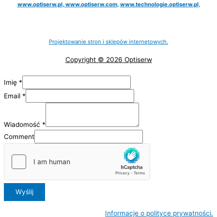
www.optiserw.pl,
www.optiserw.com
,
www.technologie.optiserw.pl,
Projektowanie stron i sklepów internetowych.
Copyright © 2026 Optiserw
Imię
*
Email
*
Wiadomość
*
Comment
Wyślij
Informacje o polityce prywatności.