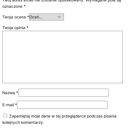
Twój adres email nie zostanie opublikowany.
Wymagane pola są
oznaczone
*
Twoja ocena
*
Twoja opinia
*
Nazwa
*
E-mail
*
Zapamiętaj moje dane w tej przeglądarce podczas pisania
kolejnych komentarzy.