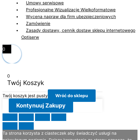
Umowy serwisowe
Profesjonalne Wizualizacje Wielkoformatowe
Wycena napraw dla firm ubezpieczeniowych
Zamówienie
Zasady dostawy, cennik dostaw sklepu internetowego
Optiserw
0
0
Twój Koszyk
Twój koszyk jest pusty
Wróć do sklepu
Kontynuuj Zakupy
Ta strona korzysta z ciasteczek aby świadczyć usługi na
najwyższym poziomie. Dalsze korzystanie ze strony oznacza, że