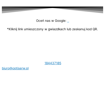
Oceń nas w Google:
*Kliknij link umieszczony w gwiazdkach lub zeskanuj kod QR.
DANE KONTAKTOWE:
Królowej Jadwigi 31 33-300 Nowy Sącz NIP:
7341189166 Tel.
184437185
,
biuro@optiserw.pl
Godziny otwarcia: pon-pt: 8:00-17:00
NASZE STRONY: