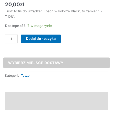
20,00
zł
Tusz Actis do urządzeń Epson w kolorze Black, to zamiennik
T1281.
Dostępność:
7 w magazynie
Dodaj do koszyka
WYBIERZ MIEJSCE DOSTAWY
Kategoria:
Tusze
Opis
Opinie (0)