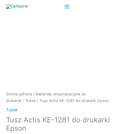
Przejdź
do
treści
ilość
Tusz
Actis
Strona główna
/
Materiały eksploatacyjne do
KE-
drukarek
/
Tusze
/ Tusz Actis KE-1281 do drukarki Epson
1281
Tusze
do
Tusz Actis KE-1281 do drukarki
drukarki
Epson
Epson