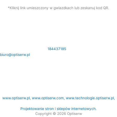
*Kliknij link umieszczony w gwiazdkach lub zeskanuj kod QR.
DANE KONTAKTOWE:
Królowej Jadwigi 31 33-300 Nowy Sącz NIP:
7341189166 Tel.
184437185
,
biuro@optiserw.pl
Godziny otwarcia: pon-pt: 8:00-17:00
NASZE STRONY:
www.optiserw.pl,
www.optiserw.com
,
www.technologie.optiserw.pl,
Projektowanie stron i sklepów internetowych.
Copyright © 2026 Optiserw