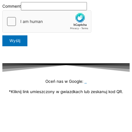
Comment
Wyślij
Oceń nas w Google:
*Kliknij link umieszczony w gwiazdkach lub zeskanuj kod QR.
DANE KONTAKTOWE:
Królowej Jadwigi 31 33-300 Nowy Sącz NIP: