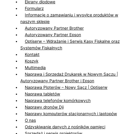
Ekrany diodowe
Formularz
Informacje o zamawianiu i wysyłce produktów w
naszym sklepie
Autoryzowany Partner Brother
Autoryzowany Partner Epson
Optiserw – Wdrażanie i Serwis Kasy Fiskalne oraz
Systemów Fiskalnych
Kontakt
Koszyk
Multimedia
Naprawa i Sprzedaż Drukarek w Nowym Sączu |
Autoryzowany Partner Brother i Epson
Naprawa Ploterów – Nowy Sącz | Optiserw
Naprawa tabletów
Naprawa telefonów komórkowych
Naprawy dronów Dji
Naprawy komputerów stacjonarnych i laptopów
O nas
Odzyskiwanie danych z nośników pamięci
Sprzedaż i serwis projektorów