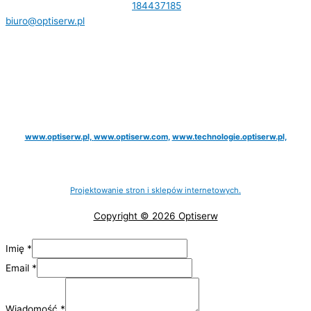
7341189166 Tel.
184437185
,
biuro@optiserw.pl
Godziny otwarcia: pon-pt: 8:00-17:00
NASZE STRONY:
www.optiserw.pl,
www.optiserw.com
,
www.technologie.optiserw.pl,
Projektowanie stron i sklepów internetowych.
Copyright © 2026 Optiserw
Imię
*
Email
*
Wiadomość
*