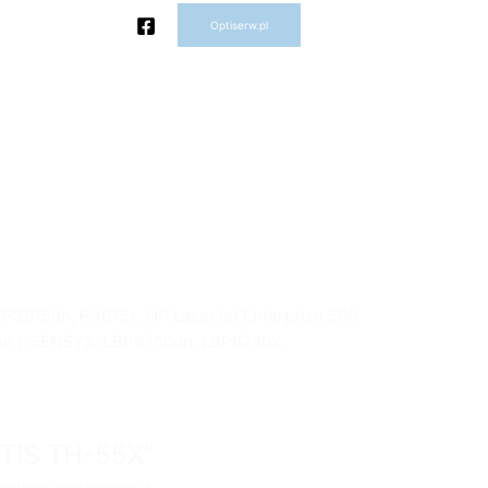
Optiserw.pl
 P3015dn, P3015x. HP LaserJet Enterprise 500:
on i-SENSYS: LBP6750dn, LBP6780x.
CTIS TH-55X”