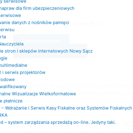
dy serwisowe
napraw dla firm ubezpieczeniowych
Dostępność:
1 w magazynie
erwisowe
anie danych z nośników pamięci
Przesyłkę otrzymasz:
Monday, Aug 10
, Czas
Serwisu
wysyłki:
rta
Dodaj do koszyka
Nauczyciela
Wybierz miejsce dostawy
e stron i sklepów internetowych Nowy Sącz
Kategoria:
Tonery
ogie
Opis
multimedialne
Opinie (0)
 i serwis projektorów
diodowe
Kompatybilność: HP LaserJet Enterprise: P3015, P3015d,
walifikowany
M525dn, M525f. HP LaserJet Pro: M521dn, M521dw. Can
nalne Wizualizacje Wielkoformatowe
Opinie
e płatnicze
Na razie nie ma opinii o produkcie.
 – Wdrażanie i Serwis Kasy Fiskalne oraz Systemów Fiskalnych
RKA
d – system zarządzania sprzedażą on-line. Jedyny taki.
Napisz pierwszą opinię o „Toner A