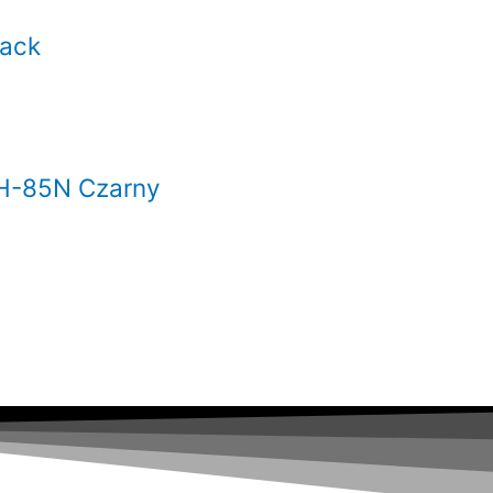
lack
H-85N Czarny