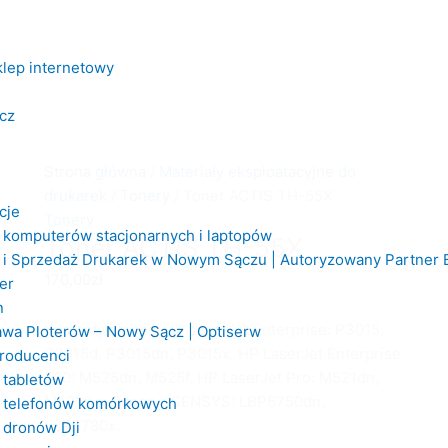
ilość
Toner
ACTIS
klep internetowy
TH-
55X
cz
Strona główna
/
Materiały eksploatacyjne do
drukarek
/
Tonery
/ Toner ACTIS TH-55X
cje
Tonery
komputerów stacjonarnych i laptopów
Toner ACTIS TH-55X
i Sprzedaż Drukarek w Nowym Sączu | Autoryzowany Partner B
170,00
zł
er
n
Kompatybilność: HP LaserJet Enterprise: P3015,
wa Ploterów – Nowy Sącz | Optiserw
P3015d, P3015dn, P3015x. HP LaserJet Enterprise
producenci
500: M525dn, M525f. HP LaserJet Pro: M521dn,
 tabletów
M521dw. Canon i-SENSYS: LBP6750dn,
 telefonów komórkowych
LBP6780x.
 dronów Dji