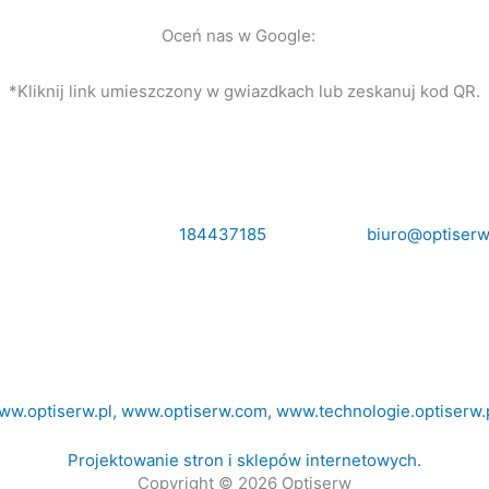
Oceń nas w Google:
*Kliknij link umieszczony w gwiazdkach lub zeskanuj kod QR.
DANE KONTAKTOWE:
 7341189166 Tel.
184437185
,
biuro@optiserw
NASZE STRONY:
ww.optiserw.pl,
www.optiserw.com
,
www.technologie.optiserw.p
Projektowanie stron i sklepów internetowych.
Copyright © 2026 Optiserw