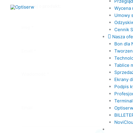
Przeglą
Zapytaj o produkt:
Wycena 
Umowy s
Odzyskiw
Imię
*
Cennik 
Nasza ofe
Bon dla 
Email
*
Tworzeni
Technol
Tablice 
Sprzedaż
Wiadomość
*
Ekrany 
Podpis k
Profesjo
Terminal
Email
Optiserw
BILLETE
NoviClou
D