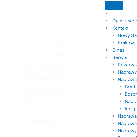
Przejdź
Menu
do
O
treści
p
Optiserw s
t
Kontakt
i
Nowy Są
s
Kraków
Kategorie produktów
e
O nas
Kategorie produktów
r
Serwis
w
Rezerwa
Naprawy 
Wyszukiwanie tekstowe
Naprawa 
Broth
Epso
Napra
Price filter
Inni 
Naprawa
Promocja
(16)
Naprawa
Naprawy