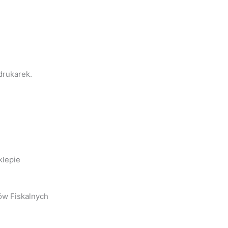
drukarek.
klepie
ów Fiskalnych